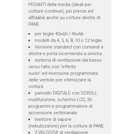
PESANTI della media (ideali per
cotture continue), più precisi ed
affidabili anche su cotture dirette di
PANE.
per teglie 40×60 / 46×66
modelli da 4, 5, 6, 8, 10 o 12 teglie
Versione standard con comandi a
destra e porta incernierata a sinistra
sistema di ventilazione dal basso
verso l’alto con “effetto
suolo” ed inversione programmata
delle ventole per ottimizzare la
cottura
pannello DIGITALE con SCROLL
multifunzione, schermo LCD, 30
programmi e programmatore di
accensione settimanale
iniettore di vapore
(nebulizzatore) per la cottura di PANE
2 VELOCITA’ di ventilazione