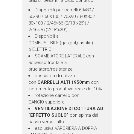
utilizzi “pesanti” a ciclo continuo.
Disponibili per carrelli 60×80 /
60×90 / 60X100 / 70X90 / 80X80 /
80×100 / 2/46×66 (2/18″x26″) /
2/46×76 (2/18″x30″)
Disponibili a
COMBUSTIBILE (gas,gpl,gasolio)
o ELETTRICI
SCAMBIATORE LATERALE con
accesso frontale al
bruciatore/resistenze
possibilità di utilizzo
con
CARRELLI ALTI 1950mm
con
incremento produttivo reale del 10%
rotazione carrello con
GANCIO superiore
VENTILAZIONE DI COTTURA AD
“EFFETTO SUOLO”
con spinta dal
basso verso l’alto
esclusiva VAPORIERA A DOPPIA