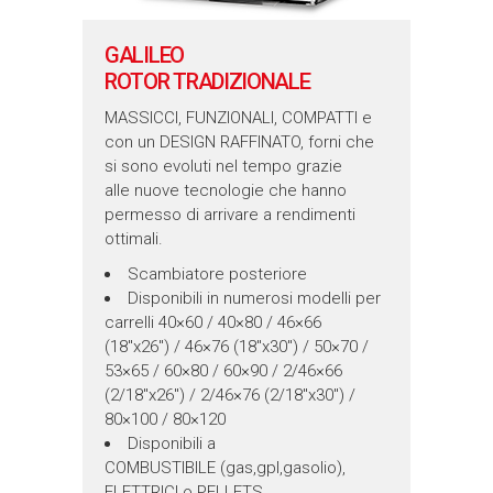
GALILEO
ROTOR TRADIZIONALE
MASSICCI, FUNZIONALI, COMPATTI e
con un DESIGN RAFFINATO, forni che
si sono evoluti nel tempo grazie
alle nuove tecnologie che hanno
permesso di arrivare a rendimenti
ottimali.
Scambiatore posteriore
Disponibili in numerosi modelli per
carrelli 40×60 / 40×80 / 46×66
(18″x26″) / 46×76 (18″x30″) / 50×70 /
53×65 / 60×80 / 60×90 / 2/46×66
(2/18″x26″) / 2/46×76 (2/18″x30″) /
80×100 / 80×120
Disponibili a
COMBUSTIBILE (gas,gpl,gasolio),
ELETTRICI o PELLETS