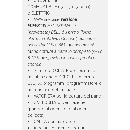
Disponibili a
COMBUSTIBILE (gas,gpl,gasolio)
o ELETTRICI
Nella speciale
versione
FREESTYLE
*OPZIONALE*
(brevettata) BELL é il primo “forno
elettrico rotativo a 3 zone”, consumi
ridotti dal 33% o 66% quando non si
fanno cotture a carrello completo (4-5 o
8-10 teglie), evitando inutili sprechi di
energia
Pannello DIGITALE con pulsante
multifunzione a SCROLL, schermo
LCD, 30 programmi, programmatore di
accensione settimanale
VAPORIERA per la cottura del pane
2 VELOCITA’ di ventilazione
(pane/pasticceria e pasticceria
delicata)
CAPPA con aspiratore
facciata, camera di cottura