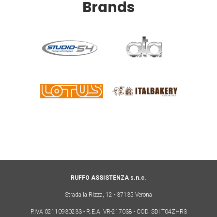
Brands
RUFFO ASSISTENZA s.n.c.
Strada la Rizza, 12 - 37135 Verona
P.IVA 02110930233 - R.E.A. VR-217038 - COD. SDI T04ZHR3